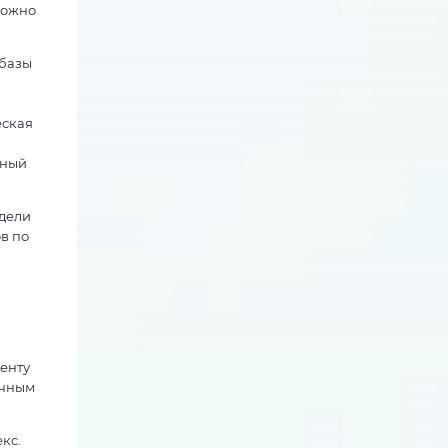
можно
 базы
еская
рный
одели
в по
менту
ычным
кс.