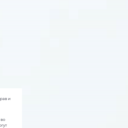
прав и
 во
огут