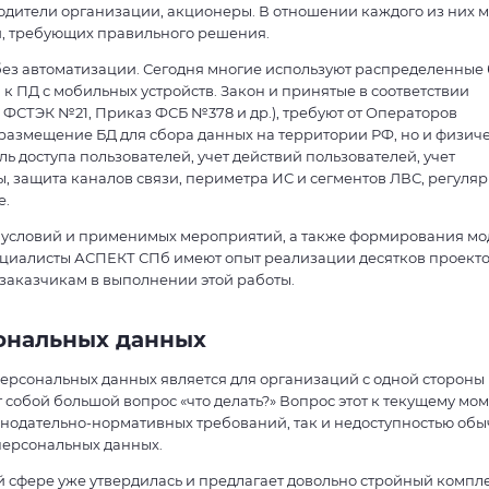
водители организации, акционеры. В отношении каждого из них 
й, требующих правильного решения.
ез автоматизации. Сегодня многие используют распределенные
 к ПД с мобильных устройств. Закон и принятые в соответствии
ФСТЭК №21, Приказ ФСБ №378 и др.), требуют от Операторов
 размещение БД для сбора данных на территории РФ, но и физич
ь доступа пользователей, учет действий пользователей, учет
 защита каналов связи, периметра ИС и сегментов ЛВС, регуля
е.
ся условий и применимых мероприятий, а также формирования м
ециалисты АСПЕКТ СПб имеют опыт реализации десятков проекто
 заказчикам в выполнении этой работы.
сональных данных
ерсональных данных является для организаций с одной стороны
т собой большой вопрос «что делать?» Вопрос этот к текущему мо
нодательно-нормативных требований, так и недоступностью об
персональных данных.
 сфере уже утвердилась и предлагает довольно стройный компле