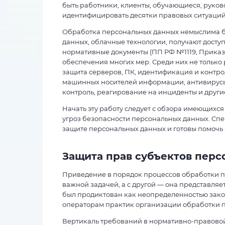
быть работники, клиенты, обучающиеся, руко
идентифицировать десятки правовых ситуаци
Обработка персональных данных немыслима б
данных, облачные технологии, получают доступ
нормативные документы (ПП РФ №1119, Приказ 
обеспечения многих мер. Среди них не только
защита серверов, ПК, идентификация и контрол
машинных носителей информации, антивирусы,
контроль, реагирование на инциденты и други
Начать эту работу следует с обзора имеющих
угроз безопасности персональных данных. Сп
защите персональных данных и готовы помочь
Защита прав субъектов пер
Приведение в порядок процессов обработки п
важной задачей, а с другой — она представляе
был продиктован как неопределенностью зако
операторам практик организации обработки 
Вертикаль требований в нормативно-правовой