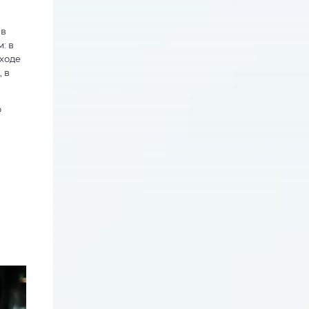
 в
: в
дходе
 в
о