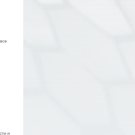
«все
сти и