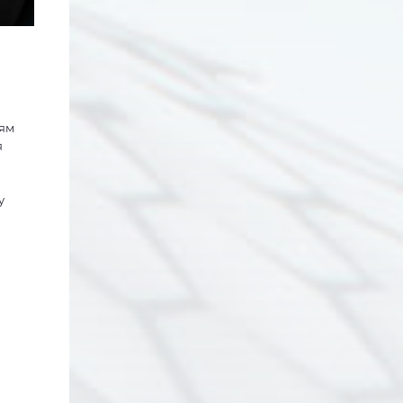
тям
я
у