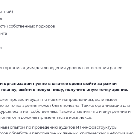
етной)
в
ти) собственных подходов
нта
и
ен организациям для доведения уровня соответствия ранее
и организации нужно в сжатые сроки выйти за рамки
планку, выйти в новую нишу, получить иную точку зрения.
может провести аудит по новым направлениям, если имеет
то их точка зрения может быть полезна. Также организация для
рсы, если нет собственных. Также отметим, что и внутренние и
ополняют и должны применяться в комплексе.
ным опытом по проведению аудитов ИТ-инфраструктуры
ессов обработки персональных данных, критических информаци