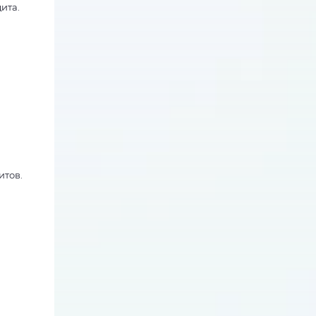
ита.
итов.