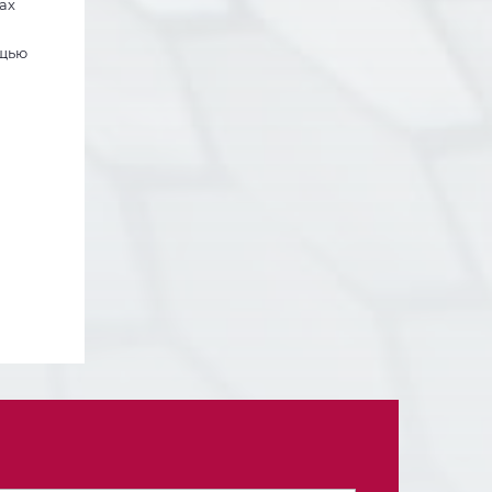
ах
ощью