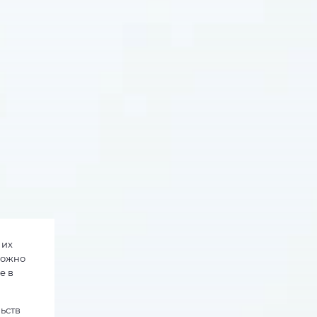
 их
можно
е в
ьств