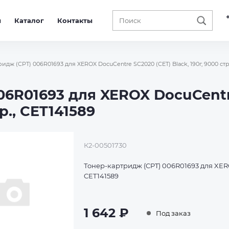
ы
Каталог
Контакты
идж (CPT) 006R01693 для XEROX DocuCentre SC2020 (CET) Black, 190г, 9000 стр.
06R01693 для XEROX DocuCent
тр., CET141589
К2-00501730
Тонер-картридж (CPT) 006R01693 для XEROX
CET141589
1 642 ₽
Под заказ