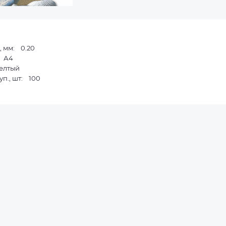
, мм: 0.20
: А4
елтый
уп., шт: 100