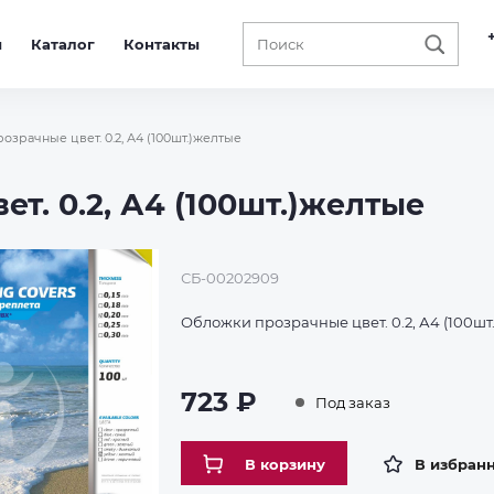
ы
Каталог
Контакты
озрачные цвет. 0.2, А4 (100шт.)желтые
т. 0.2, А4 (100шт.)желтые
СБ-00202909
Обложки прозрачные цвет. 0.2, А4 (100шт
723 ₽
Под заказ
В корзину
В избран