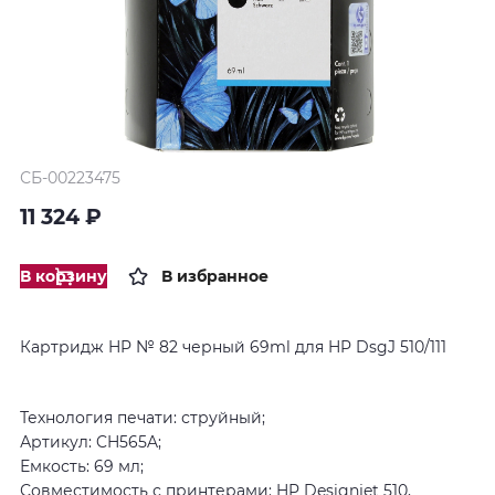
СБ-00223475
11 324 ₽
В корзину
В избранное
Картридж HP № 82 черный 69ml для HP DsgJ 510/111
Технология печати: струйный;
Артикул: CH565A;
Емкость: 69 мл;
Совместимость с принтерами: HP Designjet 510,