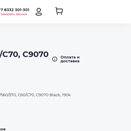
+7 8332 301-301
Заказать звонок
/С70, C9070
Оплата и
доставка
60/570, С60/С70, C9070 Black, 190k
ное