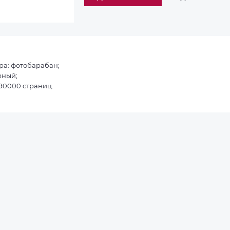
ра: фотобарабан;
рный;
190000 страниц.