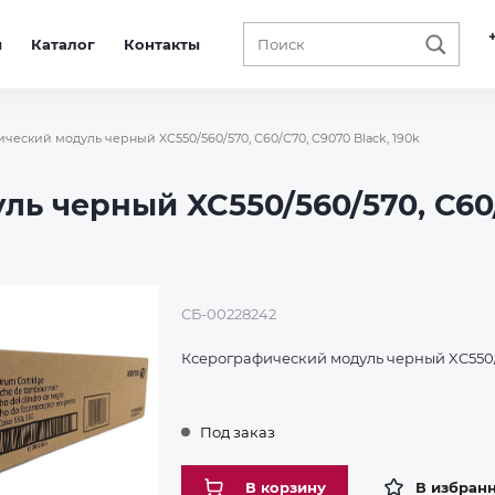
ы
Каталог
Контакты
ческий модуль черный XC550/560/570, С60/С70, C9070 Black, 190k
ь черный XC550/560/570, С60
СБ-00228242
Ксерографический модуль черный XC550/5
Под заказ
В корзину
В избран