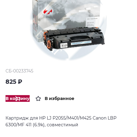
СБ-00233745
825 ₽
В корзину
В избранное
Картридж для HP LJ P2055/M401/M425 Canon LBP
6300/MF 411 (6.9k), совместимый