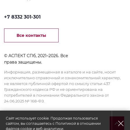
+7 8332 301-301
Все контакты
© АСПЕКТ СПб, 2021–2026. Все
права защищены.
Информация, размещенная в каталоге и на сайте, носит
исключительно справочный и ознакомительный характер,
не является публичной офертой по смыслу статьи 437
Гражданского кодекса РФ и не ориентирована на
потребителей в понимании Федерального закона от
24.06.2025 № 168-ФЗ.
Сайт использует cookie. Продолжая пользоваться
сайтом, вы соглашаетесь с
Политикой в отношении
файлов cookie и веб-аналитики.