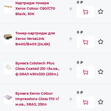
0 ₽
Картридж тонера
Xerox Colour С60/С70
Black, 30К
0 ₽
Тонер-картридж для
Xerox VersaLink
B400/B405 (24,6K)
0 ₽
Бумага Colotech Plus
Gloss Coated 210 г/м.кв.,
ф.SRА3 450х320 (250л.)
0 ₽
Бумага Xerox Colour
Impressions Gloss 170 г/
м.кв., SRA3, 250л