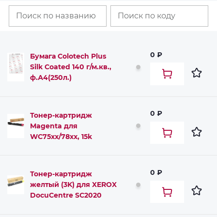
0 ₽
Бумага Colotech Plus
Silk Coated 140 г/м.кв.,
ф.А4(250л.)
0 ₽
Тонер-картридж
Magenta для
WC75xx/78хх, 15k
0 ₽
Тонер-картридж
желтый (3K) для XEROX
DocuCentre SC2020