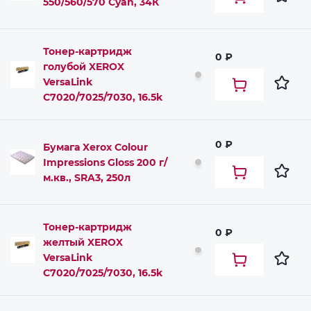
550/560/570 Cyan, 34К
Тонер-картридж
0 ₽
голубой XEROX
VersaLink
C7020/7025/7030, 16.5k
0 ₽
Бумага Xerox Colour
Impressions Gloss 200 г/
м.кв., SRA3, 250л
Тонер-картридж
0 ₽
желтый XEROX
VersaLink
C7020/7025/7030, 16.5k