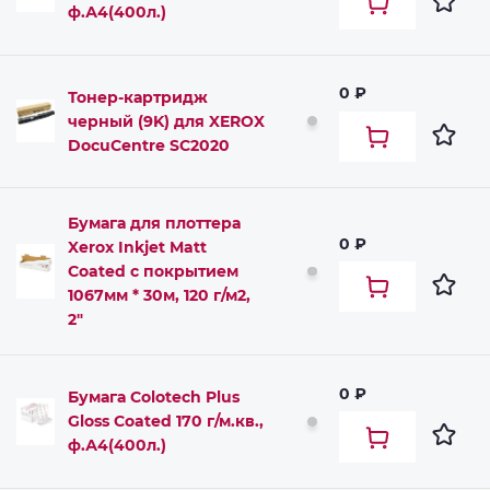
ф.А4(400л.)
0 ₽
Тонер-картридж
черный (9K) для XEROX
DocuCentre SC2020
Бумага для плоттера
0 ₽
Xerox Inkjet Matt
Coated с покрытием
1067мм * 30м, 120 г/м2,
2"
0 ₽
Бумага Colotech Plus
Gloss Coated 170 г/м.кв.,
ф.А4(400л.)