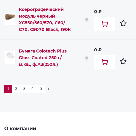
Ксерографический
0 ₽
модуль черный
XC550/560/570, С60/
С70, C9070 Black, 190k
0 ₽
Бумага Colotech Plus
Gloss Coated 250 г/
м.кв., ф.А3(250л.)
1
2
3
4
5
О компании