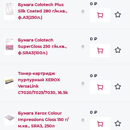
0 ₽
Бумага Colotech Plus
Silk Coated 280 г/м.кв.,
ф.А3(250л.)
0 ₽
Бумага Colotech
SuperGloss 250 г/м.кв.,
ф.SRА3(100л.)
Тонер-картридж
0 ₽
пурпурный XEROX
VersaLink
C7020/7025/7030, 16.5k
0 ₽
Бумага Xerox Colour
Impressions Gloss 150 г/
м.кв., SRA3, 250л